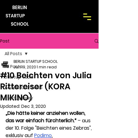
Post
All Posts
BERLIN STARTUP SCHOOL
All Posts
Jun 19, 2020
1 min read
#10 Beichten von Julia
Startup Tools
Rittereiser (KORA
Accelerator Talks
MIKINO)
Startup Diary
Updated:
Dec 3, 2020
„Die hätte keiner anziehen wollen, 
das war einfach fürchterlich.“ 
– aus 
der 10. Folge "Beichten eines Zebras", 
e
xklusiv auf 
Podimo
.