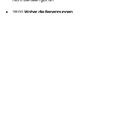
28:00 
Woher die Benennungen 
für die Panties kommen
30:00 
„We care for your flow“
Zu den anderen Podcast-Folgen 
geht es 
hier
.
See All
Recent Posts