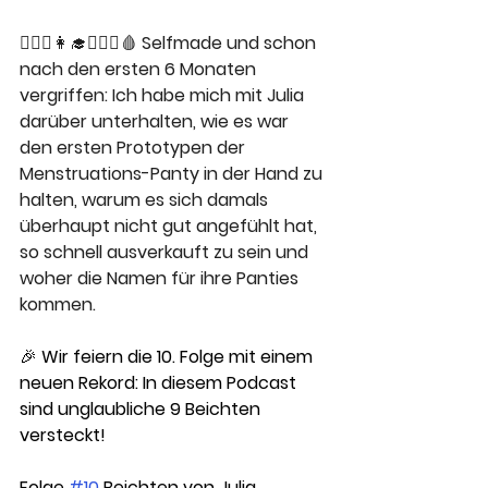
👩🏽‍⚕️👩‍🎓🦸🏻‍♀️🩸 Selfmade und schon 
nach den ersten 6 Monaten 
vergriffen: Ich habe mich mit Julia 
darüber unterhalten, wie es war 
den ersten Prototypen der 
Menstruations-Panty in der Hand zu 
halten, warum es sich damals 
überhaupt nicht gut angefühlt hat, 
so schnell ausverkauft zu sein und 
woher die Namen für ihre Panties 
kommen.
🎉 Wir feiern die 10. Folge mit einem 
neuen Rekord: In diesem Podcast 
sind unglaubliche 9 Beichten 
versteckt!
Folge 
#10
 Beichten von Julia 